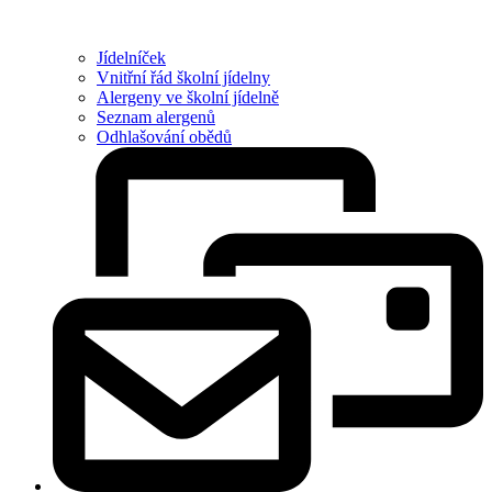
Jídelníček
Vnitřní řád školní jídelny
Alergeny ve školní jídelně
Seznam alergenů
Odhlašování obědů