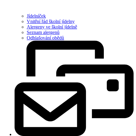
Jídelníček
Vnitřní řád školní jídelny
Alergeny ve školní jídelně
Seznam alergenů
Odhlašování obědů