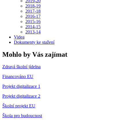
2019-20
2018-19
2017-18
2016-17
2015-16
2014-15
2013-14
Videa
Dokumenty ke stažení
Mohlo by Vás zajímat
Zdravá školní jídelna
Financováno EU
Projekt digitalizace 1
Projekt digitalizace 2
Školní projekt EU
Škola pro budoucnost