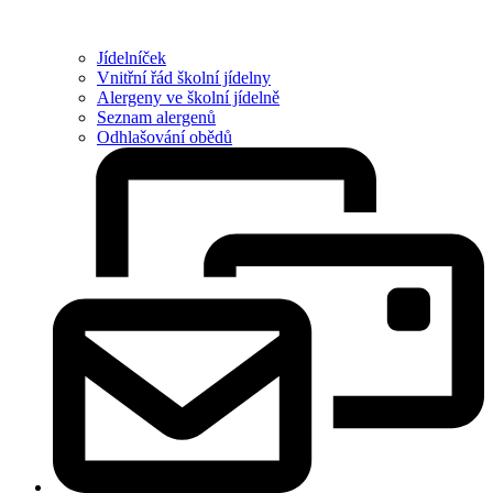
Jídelníček
Vnitřní řád školní jídelny
Alergeny ve školní jídelně
Seznam alergenů
Odhlašování obědů