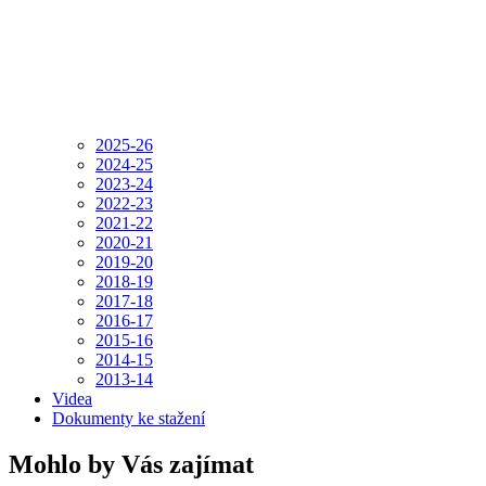
2020-21
2019-20
2018-19
2017-18
2016-17
2015-16
2014-15
2013-14
Videa
Dokumenty ke stažení
Mohlo by Vás zajímat
Zdravá školní jídelna
Financováno EU
Projekt digitalizace 1
Projekt digitalizace 2
Školní projekt EU
Škola pro budoucnost