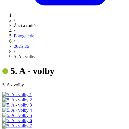
/
Žáci a rodiče
/
Fotogalerie
/
2025-26
/
5. A - volby
5. A - volby
5. A - volby