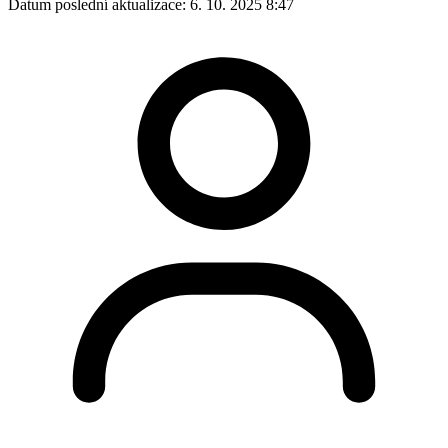
Autor:
Správce Webu
Žáci a rodiče
Aktuality
Kalendář akcí
Fotogalerie