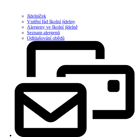
Jídelníček
Vnitřní řád školní jídelny
Alergeny ve školní jídelně
Seznam alergenů
Odhlašování obědů