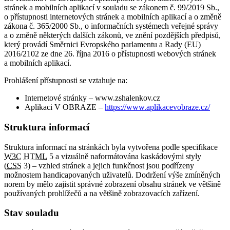
stránek a mobilních aplikací v souladu se zákonem č. 99/2019 Sb.,
o přístupnosti internetových stránek a mobilních aplikací a o změně
zákona č. 365/2000 Sb., o informačních systémech veřejné správy
a o změně některých dalších zákonů, ve znění pozdějších předpisů,
který provádí Směrnici Evropského parlamentu a Rady (EU)
2016/2102 ze dne 26. října 2016 o přístupnosti webových stránek
a mobilních aplikací.
Prohlášení přístupnosti se vztahuje na:
Internetové stránky – www.zshalenkov.cz
Aplikaci V OBRAZE –
https://www.aplikacevobraze.cz/
Struktura informací
Struktura informací na stránkách byla vytvořena podle specifikace
W3C
HTML
5 a vizuálně naformátována kaskádovými styly
(
CSS
3) – vzhled stránek a jejich funkčnost jsou podřízeny
možnostem handicapovaných uživatelů. Dodržení výše zmíněných
norem by mělo zajistit správné zobrazení obsahu stránek ve většině
používaných prohlížečů a na většině zobrazovacích zařízení.
Stav souladu