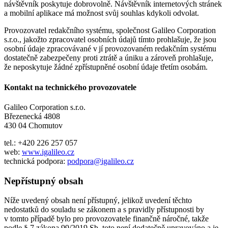
návštěvník poskytuje dobrovolně. Návštěvník internetových stránek
a mobilní aplikace má možnost svůj souhlas kdykoli odvolat.
Provozovatel redakčního systému, společnost Galileo Corporation
s.r.o., jakožto zpracovatel osobních údajů tímto prohlašuje, že jsou
osobní údaje zpracovávané v jí provozovaném redakčním systému
dostatečně zabezpečeny proti ztrátě a úniku a zároveň prohlašuje,
že neposkytuje žádné zpřístupněné osobní údaje třetím osobám.
Kontakt na technického provozovatele
Galileo Corporation s.r.o.
Březenecká 4808
430 04 Chomutov
tel.: +420 226 257 057
web:
www.igalileo.cz
technická podpora:
podpora@igalileo.cz
Nepřístupný obsah
Níže uvedený obsah není přístupný, jelikož uvedení těchto
nedostatků do souladu se zákonem a s pravidly přístupnosti by
v tomto případě bylo pro provozovatele finančně náročné, takže
podle § 7 zákona 99/2019 Sb. toto není dodatečně upravováno a je