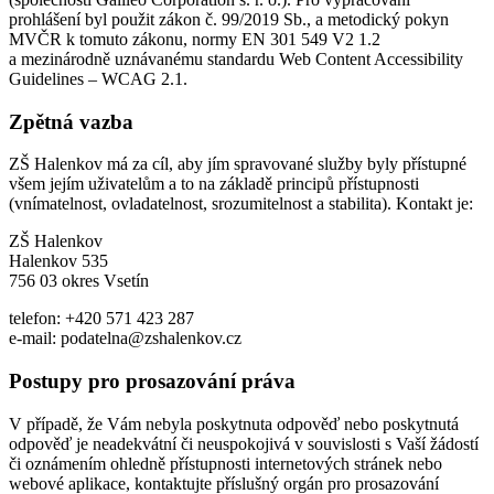
prohlášení byl použit zákon č. 99/2019 Sb., a metodický pokyn
MVČR k tomuto zákonu, normy EN 301 549 V2 1.2
a mezinárodně uznávanému standardu Web Content Accessibility
Guidelines – WCAG 2.1.
Zpětná vazba
ZŠ Halenkov má za cíl, aby jím spravované služby byly přístupné
všem jejím uživatelům a to na základě principů přístupnosti
(vnímatelnost, ovladatelnost, srozumitelnost a stabilita). Kontakt je:
ZŠ Halenkov
Halenkov 535
756 03 okres Vsetín
telefon: +420 571 423 287
e-mail: podatelna@zshalenkov.cz
Postupy pro prosazování práva
V případě, že Vám nebyla poskytnuta odpověď nebo poskytnutá
odpověď je neadekvátní či neuspokojivá v souvislosti s Vaší žádostí
či oznámením ohledně přístupnosti internetových stránek nebo
webové aplikace, kontaktujte příslušný orgán pro prosazování