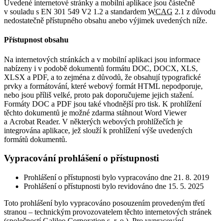
Uvedené internetové stránky a mobilní aplikace jsou částečně
v souladu s EN 301 549 V2 1.2 a standardem
WCAG
2.1 z důvodu
nedostatečně přístupného obsahu anebo výjimek uvedených níže.
Přístupnost obsahu
Na internetových stránkách a v mobilní aplikaci jsou informace
nabízeny i v podobě dokumentů formátu DOC, DOCX, XLS,
XLSX a PDF, a to zejména z důvodů, že obsahují typografické
prvky a formátování, které webový formát HTML nepodporuje,
nebo jsou příliš velké, proto pak doporučujeme jejich stažení.
Formáty DOC a PDF jsou také vhodnější pro tisk. K prohlížení
těchto dokumentů je možné zdarma stáhnout Word Viewer
a Acrobat Reader. V některých webových prohlížečích je
integrována aplikace, jež slouží k prohlížení výše uvedených
formátů dokumentů.
Vypracování prohlášení o přístupnosti
Prohlášení o přístupnosti bylo vypracováno dne 21. 8. 2019
Prohlášení o přístupnosti bylo revidováno dne 15. 5. 2025
Toto prohlášení bylo vypracováno posouzením provedeným třetí
stranou – technickým provozovatelem těchto internetových stránek
(společností Galileo Corporation s. r. o.). Pro vypracování