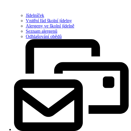
Jídelníček
Vnitřní řád školní jídelny
Alergeny ve školní jídelně
Seznam alergenů
Odhlašování obědů