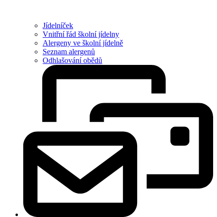
Jídelníček
Vnitřní řád školní jídelny
Alergeny ve školní jídelně
Seznam alergenů
Odhlašování obědů