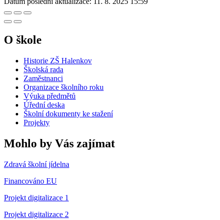
Datum poslední aktualizace:
11. 8. 2025 15:59
O škole
Historie ZŠ Halenkov
Školská rada
Zaměstnanci
Organizace školního roku
Výuka předmětů
Úřední deska
Školní dokumenty ke stažení
Projekty
Mohlo by Vás zajímat
Zdravá školní jídelna
Financováno EU
Projekt digitalizace 1
Projekt digitalizace 2