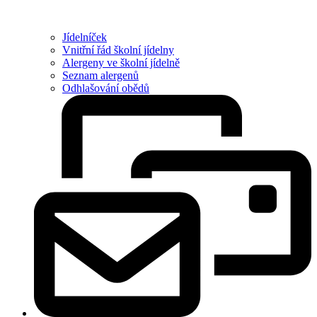
Jídelníček
Vnitřní řád školní jídelny
Alergeny ve školní jídelně
Seznam alergenů
Odhlašování obědů