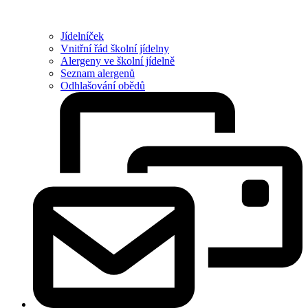
Jídelníček
Vnitřní řád školní jídelny
Alergeny ve školní jídelně
Seznam alergenů
Odhlašování obědů