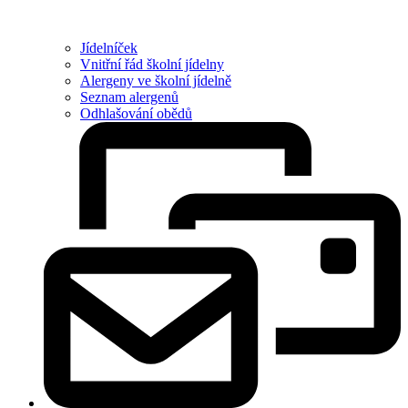
Jídelníček
Vnitřní řád školní jídelny
Alergeny ve školní jídelně
Seznam alergenů
Odhlašování obědů