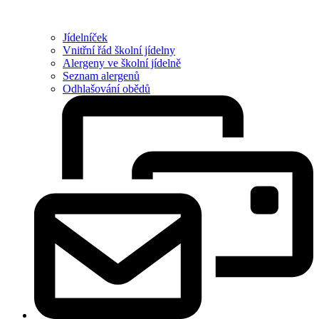
Jídelníček
Vnitřní řád školní jídelny
Alergeny ve školní jídelně
Seznam alergenů
Odhlašování obědů