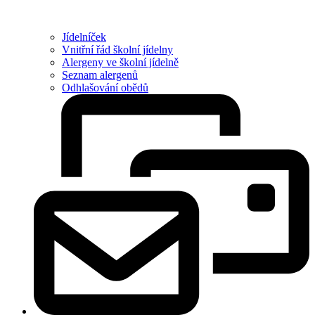
Jídelníček
Vnitřní řád školní jídelny
Alergeny ve školní jídelně
Seznam alergenů
Odhlašování obědů