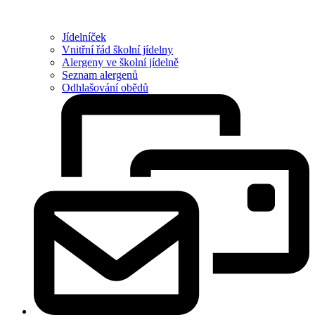
Jídelníček
Vnitřní řád školní jídelny
Alergeny ve školní jídelně
Seznam alergenů
Odhlašování obědů