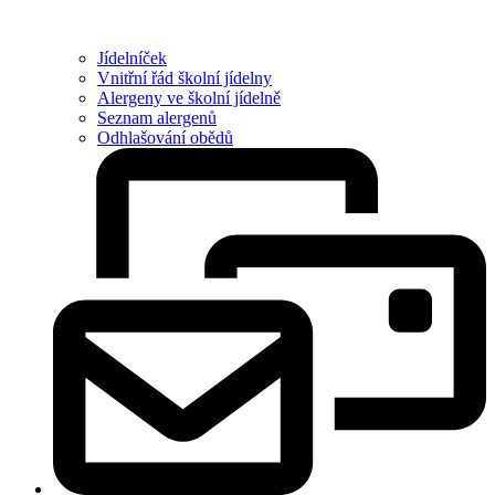
Jídelníček
Vnitřní řád školní jídelny
Alergeny ve školní jídelně
Seznam alergenů
Odhlašování obědů