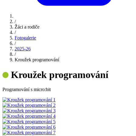
/
Žáci a rodiče
/
Fotogalerie
/
2025-26
/
Kroužek programování
Kroužek programování
Programování s micro:bit