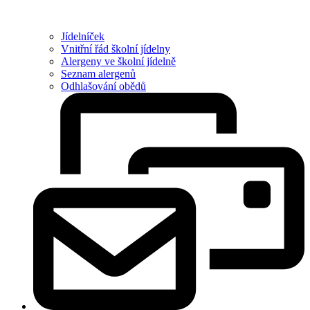
Jídelníček
Vnitřní řád školní jídelny
Alergeny ve školní jídelně
Seznam alergenů
Odhlašování obědů